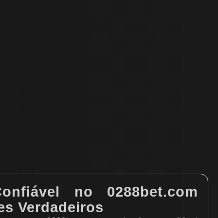
onfiável no 0288bet.com
es Verdadeiros