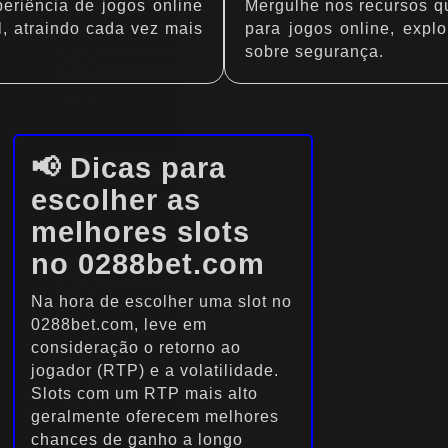
eriência de jogos online
Mergulhe nos recursos q
l, atraindo cada vez mais
para jogos online, expl
sobre segurança.
📢 Dicas para
escolher as
melhores slots
no 0288bet.com
Na hora de escolher uma slot no
0288bet.com, leve em
consideração o retorno ao
jogador (RTP) e a volatilidade.
Slots com um RTP mais alto
geralmente oferecem melhores
chances de ganho a longo