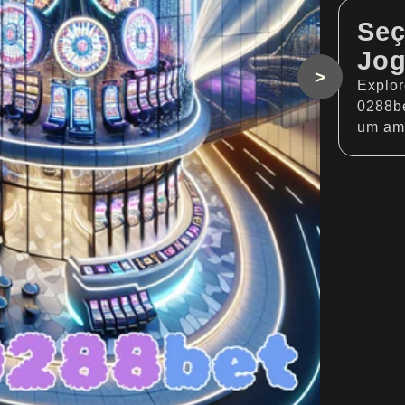
Se
Jog
>
Explor
0288b
um amb