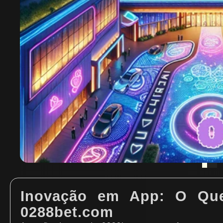
Inovação em App: O Que
0288bet.com